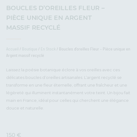
BOUCLES D’OREILLES FLEUR –
PIÈCE UNIQUE EN ARGENT
MASSIF RECYCLÉ
Accueil
/
Boutique
/
En Stock
/ Boucles d’oreilles Fleur – Pièce unique en
Argent massif recyclé
Laissez la poésie botanique éclore à vos oreilles avec ces
délicates boucles d’oreilles artisanales. L’argent recyclé se
transforme en une fleur éternelle, offrant une fraîcheur et une
légèreté qui illuminent instantanément votre teint. Un bijou fait
main en France, idéal pour celles qui cherchent une élégance
douce et naturelle.
150
€