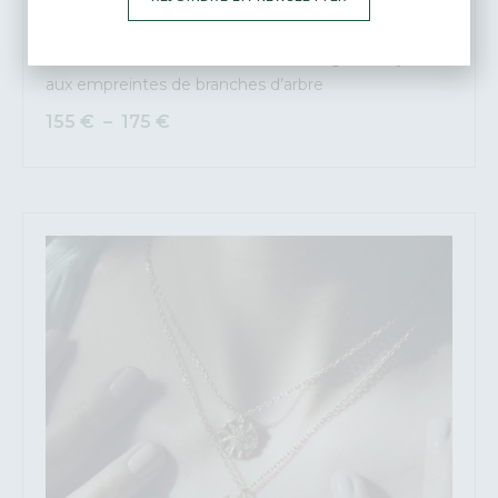
Créoles Rameaux, taille M ou S en Argent recyclé,
aux empreintes de branches d’arbre
155
€
–
175
€