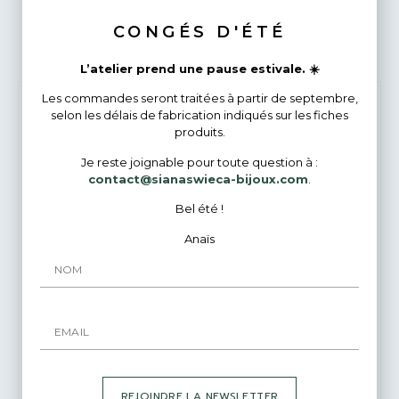
Bijoux Similaires
CONGÉS D'ÉTÉ
L’atelier prend une pause estivale. ☀️
Les commandes seront traitées à partir de septembre,
selon les délais de fabrication indiqués sur les fiches
produits.
Je reste joignable pour toute question à :
contact@sianaswieca-bijoux.com
.
Bel été !
Anaïs
REJOINDRE LA NEWSLETTER