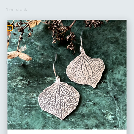
1 en stock
AJOUTER AU PANIER
DÉTAILS :
Boucles d’oreilles en Argent massif recyclé – Pièce unique réalisée
à la main dans mon atelier à partir de dentelle.
Type : système de fermeture avec tige et papillon.
Taille des BO : environ 2,5cm par 2cm.
Chaque bijou est emballé dans un bel écrin, prêt à (s’)offrir.
Possibilité d’écrire un petit mot personnalisé.
Fabrication artisanale en stock prêt à partir.
Livraison en France et à l’international en lettre suivie (3 jours
ouvrables).