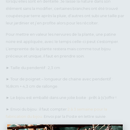
lorsqu’elles sont en dentelle. Je laisse la nature dans son
élément sans la modifier, certaines branches ont été trouvé
coupées par terre après la pluie, d’autres ont subi une taille par
leur jardinier et j’en profite alors pour les récolter.
Pour mettre en valeur les nervures de la plante, une patine
noire est appliquée, avec le temps celle-ci peut s’estomper.
L’empreinte de la plante restera mais comme tout bijou
précieux et unique, il faut en prendre soin.
► Taille du pendentif : 2,3 cm
► Tour de poignet – longueur de chaine avec pendentif :
16,8cm + 4,3 cm de rallonge.
► Le bijou est emballé dans une jolie boite : prêt à (s’)offrir !
► Envoi du bijou : il faut compter
2 à 3 semaine pour la
fabrication du bijou.
Envoi par la Poste en lettre suivie.