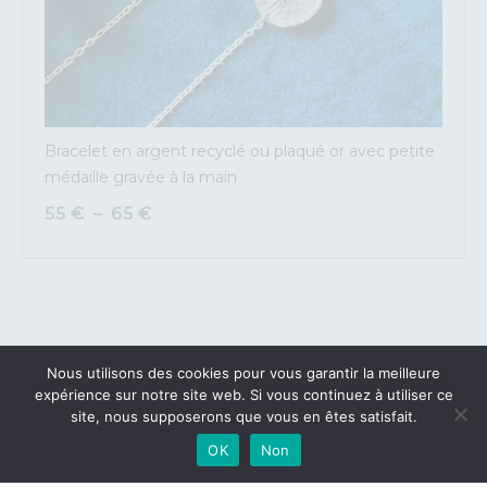
Bracelet en argent recyclé ou plaqué or avec petite
médaille gravée à la main
55
€
–
65
€
Nous utilisons des cookies pour vous garantir la meilleure
expérience sur notre site web. Si vous continuez à utiliser ce
MON COMPTE
site, nous supposerons que vous en êtes satisfait.
POLITIQUE DE CONFIDENTIALITÉ
OK
Non
CGV