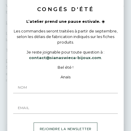
Vos bijoux sont emballés avec beaucoup d’amour et de soin dans des
CONGÉS D'ÉTÉ
boîtes cadeaux. Je peux écrire un petit mot personnalisé pour vous.
L’atelier prend une pause estivale. ☀️
Livraisons
Les commandes seront traitées à partir de septembre,
La livraison est comprise dans le prix du bijou pour un envoi suivi par
selon les délais de fabrication indiqués sur les fiches
la poste.
produits.
Tous les paiements sont 100% sécurisés.
Je reste joignable pour toute question à :
contact@sianaswieca-bijoux.com
.
Des questions ?
Bel été !
Si vous avez une question avant de passer votre commande,
envoyez-moi un courrier rapide! Je répondrai avec plaisir et très
Anaïs
rapidement à vos demandes.
Bijoux Similaires
REJOINDRE LA NEWSLETTER