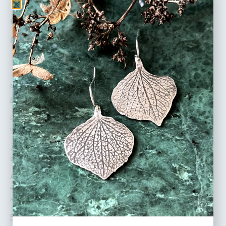
60
€
Rupture de stock
DÉTAILS :
Fabrication
Les bijoux
Siana Swieca
sont réalisés à la main par mes soins dans
mon atelier en région parisienne.
J’utilise des plaques et des fils d’argent recyclé puis je scie, lime,
soude, martèle, ponce les métaux précieux.
Adepte du slow made, je conçois mes collections sans sur-production
et en respectant l’environnement. Mes fournisseurs (métal et apprêts)
sont français ou italiens.
Emballage