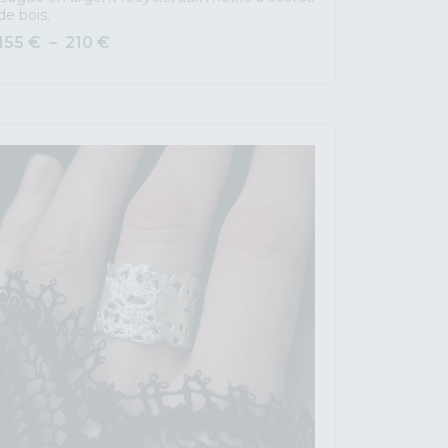
de bois.
155
€
–
210
€