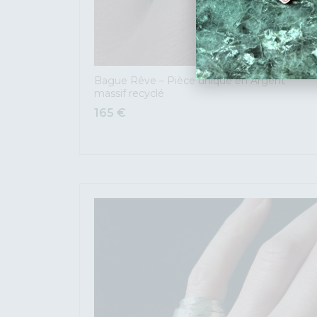
Bague Rêve – Pièce unique en Argent
massif recyclé
165
€