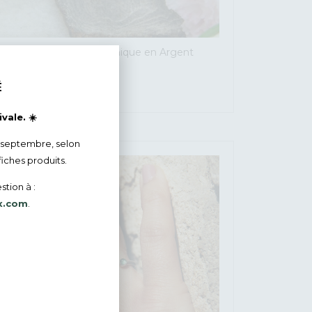
Bague Poésie – Pièce unique en Argent
massif recyclé
165
€
É
vale. ☀️
 septembre, selon
fiches produits.
stion à :
x.com
.