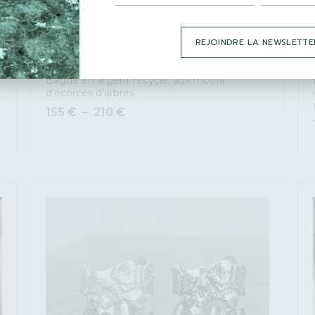
REJOINDRE LA NEWSLETTE
Bague en argent recyclé, aux motifs
d’écorces d’arbres.
155
€
–
210
€