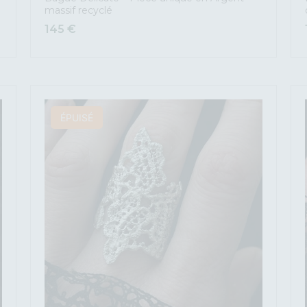
massif recyclé
145
€
ÉPUISÉ