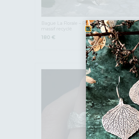
Bague La Florale – Pièce unique en Argent
massif recyclé
180
€