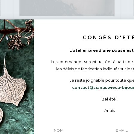
Bague La Mystérieuse – Pièce unique en
Argent massif recyclé
145
€
CONGÉS D'ÉT
L’atelier prend une pause esti
Les commandes seront traitées à partir de
les délais de fabrication indiqués sur les 
Je reste joignable pour toute que
contact@sianaswieca-bijou
Bel été !
Anaïs