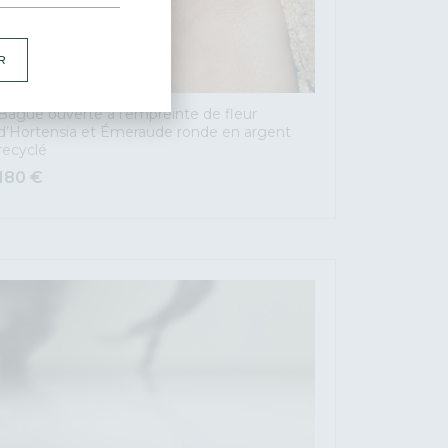
R
Bague ouverte à l’empreinte de fleur
d’Hortensia et Émeraude ronde en argent
recyclé
180
€