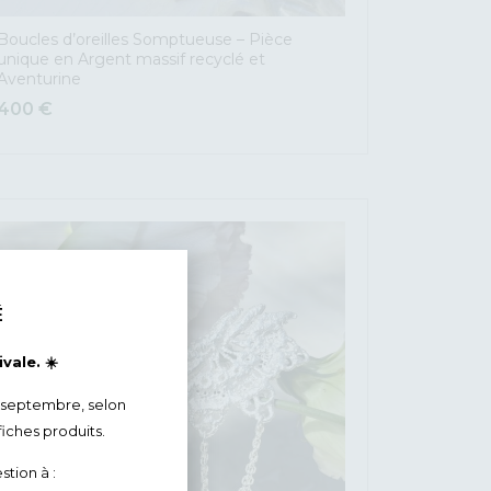
Boucles d’oreilles Somptueuse – Pièce
unique en Argent massif recyclé et
Aventurine
400
€
É
vale. ☀️
 septembre, selon
fiches produits.
stion à :