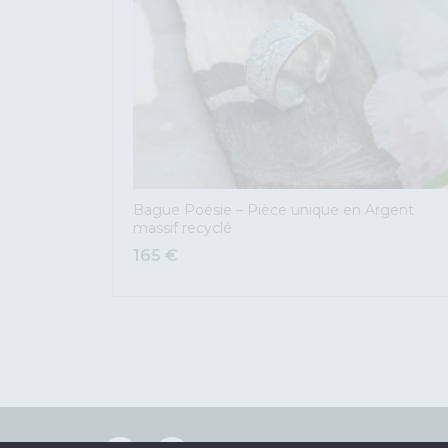
Bague Poésie – Pièce unique en Argent
massif recyclé
165
€