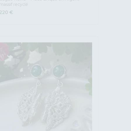
massif recyclé
220
€