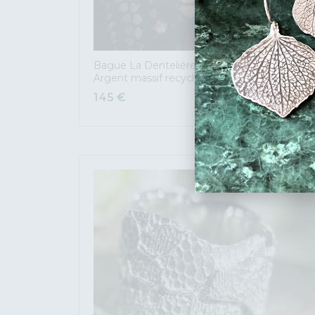
Bague La Dentelière – Pièce unique en
Argent massif recyclé
145
€