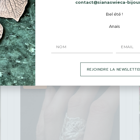
contact@sianaswieca-bijou
Bel été !
Anaïs
Bague Ancrage – Pièce unique en Argent
massif recyclé et Agate
230
€
REJOINDRE LA NEWSLETTE
ÉPUISÉ