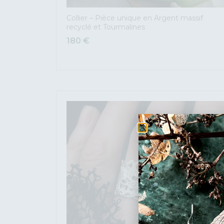
Collier – Pièce unique en Argent massif
recyclé et Tourmalines
180
€