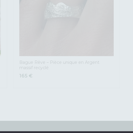
Bague Rêve – Pièce unique en Argent
massif recyclé
165
€