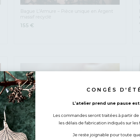
Bague L’Armure – Pièce unique en Argent
massif recyclé
155
€
CONGÉS D'ÉT
L’atelier prend une pause esti
Les commandes seront traitées à partir de
les délais de fabrication indiqués sur les 
Je reste joignable pour toute que