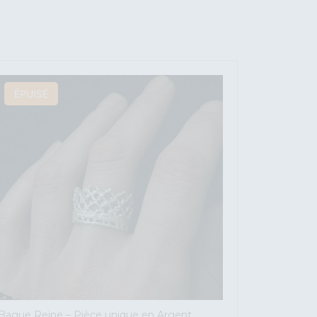
ÉPUISÉ
Bague Reine – Pièce unique en Argent