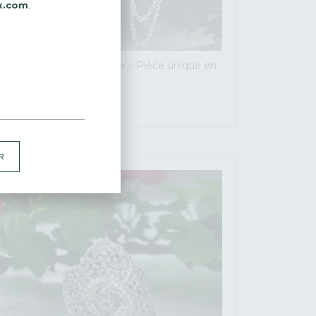
x.com
.
Boucles d’oreilles Couture – Pièce unique en
Argent massif recyclé
195
€
R