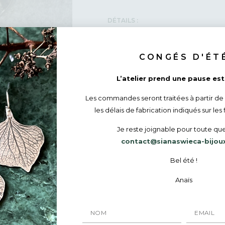
DÉTAILS :
Bague en Argent massif recyclé – P
l’empreinte d’une dentelle ancien
Taille de doigt : 51.
CONGÉS D'ÉT
Taille de doigt
:
Une doute su
Hauteur de la bague : 13mm au plu
L’atelier prend une pause esti
Hauteur de l’anneau : 7 mm.
Pierre : Agate Dendritique.
Les commandes seront traitées à partir de
Chaque bijou est emballé dans un be
les délais de fabrication indiqués sur les 
Possibilité d’écrire un petit mot p
Je reste joignable pour toute que
Fabrication artisanale en stock prê
Livraison en France et à l’internati
contact@sianaswieca-bijou
Bel été !
Anaïs