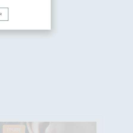
R
ÉPUISÉ