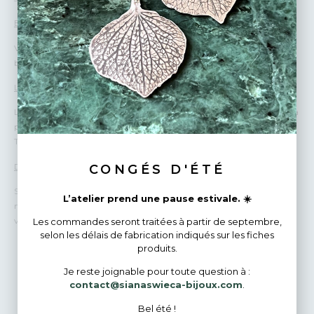
Emballage
Vos bijoux sont emballés avec beaucoup d’amour et de soin dans des
boîtes cadeaux. Je peux écrire un petit mot personnalisé pour vous.
Livraisons
La livraison est comprise dans le prix du bijou pour un envoi suivi par la
poste.
Tous les paiements sont 100% sécurisés.
Des questions ?
CONGÉS D'ÉTÉ
Si vous avez une question avant de passer votre commande, envoyez-
L’atelier prend une pause estivale. ☀️
moi un courrier rapide ! Je répondrai avec plaisir et très rapidement à
vos demandes.
Les commandes seront traitées à partir de septembre,
selon les délais de fabrication indiqués sur les fiches
produits.
Je reste joignable pour toute question à :
Bijoux Similaires
contact@sianaswieca-bijoux.com
.
Bel été !