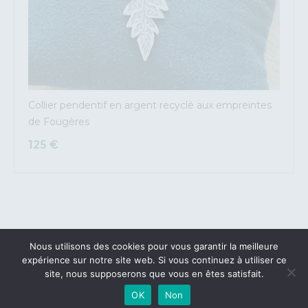
Collier pendentif en argent recyclé aux empreintes
de Fougères
125
€
Nous utilisons des cookies pour vous garantir la meilleure
expérience sur notre site web. Si vous continuez à utiliser ce
MON COMPTE
site, nous supposerons que vous en êtes satisfait.
POLITIQUE DE CONFIDENTIALITÉ
OK
Non
CGV