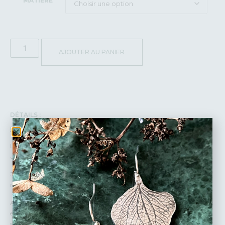
MATIÈRE
AJOUTER AU PANIER
DÉTAILS :
Fabrication
Les bijoux Siana Swieca sont réalisés à la main par mes soins dans mon
atelier en région parisienne.
J’utilise des plaques et des fils d’argent recyclé puis je scie, lime, soude,
martèle, ponce les métaux précieux.
Adepte du slow made, je conçois mes collections sans sur-production et
en respectant l’environnement. Mes fournisseurs (métal et apprêts)
sont français ou italiens.