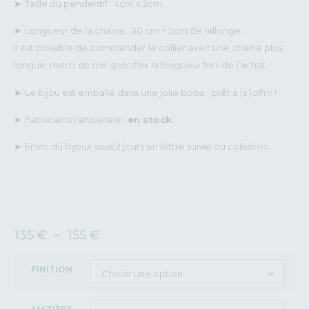
► Taille du pendentif : 4cm x 2cm
► Longueur de la chaine : 30 cm + 5cm de rallonge.
Il est possible de commander le collier avec une chaine plus
longue, merci de me spécifier la longueur lors de l’achat.
► Le bijou est emballé dans une jolie boite : prêt à (s’)offrir !
► Fabrication artisanale :
en stock.
► Envoi du bijoux sous 2 jours en lettre suivie ou colissimo
135
€
–
155
€
FINITION