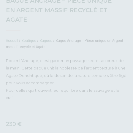
BAGUE ANCRAGE – PIÈCE UNIQUE
EN ARGENT MASSIF RECYCLÉ ET
AGATE
Accueil
/
Boutique
/
Bagues
/ Bague Ancrage – Pièce unique en Argent
massif recyclé et Agate
Porter L’Ancrage, c’est garder un paysage secret au creux de
la main. Cette bague unit la noblesse de l’argent texturé à une
Agate Dendritique, où le dessin de la nature semble s’être figé
pour vous accompagner.
Pour celles qui trouvent leur équilibre dans le sauvage et le
vrai.
230
€