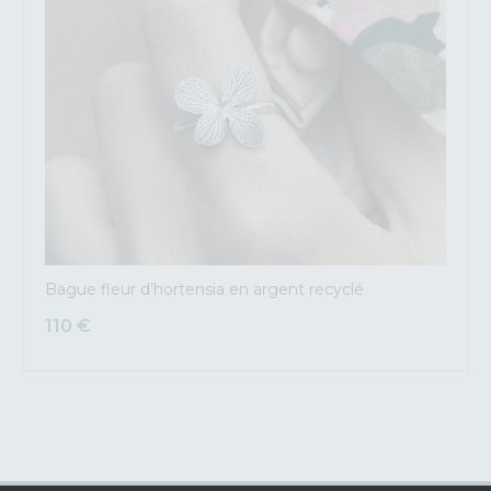
Bague fleur d’hortensia en argent recyclé
110
€