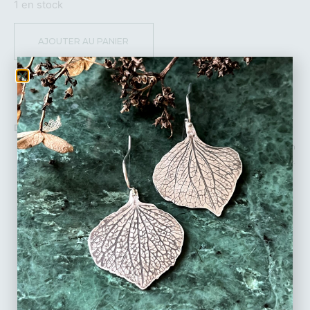
1 en stock
AJOUTER AU PANIER
DÉTAILS :
Bague en Argent massif recyclé – Pièce unique réalisée à la main
dans mon atelier à partir de l’empreinte d’une dentelle ancienne.
Taille de doigt : 51.
Taille de doigt
:
Une doute sur votre taille ?
Pour
mesurer, suivez le guide par ici.
Hauteur de la bague : 12mm au plus haut.
Hauteur de l’anneau : 10mm.
Pierre : Agate Dendritique.
Chaque bijou est emballé dans un bel écrin, prêt à (s’)offrir.
Possibilité d’écrire un petit mot personnalisé.
Fabrication artisanale en stock prêt à partir.
Livraison en France et à l’international en lettre suivie (3 jours