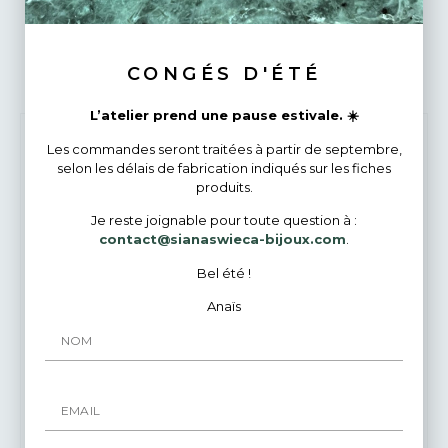
Bijoux Similaires
CONGÉS D'ÉTÉ
L’atelier prend une pause estivale. ☀️
Les commandes seront traitées à partir de septembre,
selon les délais de fabrication indiqués sur les fiches
produits.
Je reste joignable pour toute question à :
contact@sianaswieca-bijoux.com
.
Bel été !
Anaïs