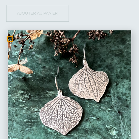
AJOUTER AU PANIER
DÉTAILS :
Collier en Argent massif recyclé – Pièce unique réalisée à la main
à partir d’une empreinte de dentelle historique.
Pierres : Rangée de pierres Tourmalines apportant un contraste
minéral.
Dimensions du pendentif : Env. 4,5 cm par 4 cm.
Chaîne : Longueur total du collier : 30 cm,
adaptable sur
demande.
Chaque bijou est emballé dans un bel écrin, prêt à (s’)offrir.
Possibilité d’écrire un petit mot personnalisé.
Fabrication artisanale en stock prêt à partir.
Livraison en France et à l’international en lettre suivie (3 jours
ouvrables).