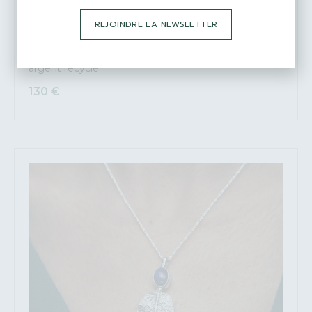
REJOINDRE LA NEWSLETTER
Collier pièce unique aux empreintes de Graminée en
argent recyclé
130
€