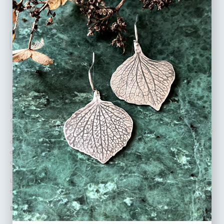
AJOUTER AU PANIER
DÉTAILS :
Chaque bague est une création unique, conçue pour être mélangée et
assortie selon vos envies, permettant à chacun de composer un modèle
qui lui est propre. Chaque bague présente une texture distincte, allant
des motifs martelés aux gravures délicates, créant des pièces à la fois
originales et intemporelles.
Laissez libre cours à votre créativité et créez des associations qui vous
ressemblent.
Des Matériaux Nobles :