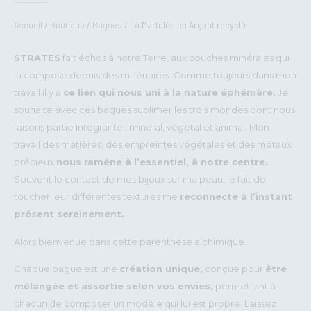
Accueil
/
Boutique
/
Bagues
/ La Martelée en Argent recyclé
STRATES
fait échos à notre Terre, aux couches minérales qui
la compose depuis des millénaires. Comme toujours dans mon
travail il y a
ce lien qui nous uni à la nature éphémère.
Je
souhaite avec ces bagues sublimer les trois mondes dont nous
faisons partie intégrante : minéral, végétal et animal. Mon
travail des matières, des empreintes végétales et des métaux
précieux
nous ramène à l’essentiel, à notre centre.
Souvent le contact de mes bijoux sur ma peau, le fait de
toucher leur différentes textures me
reconnecte à l’instant
présent sereinement.
Alors bienvenue dans cette parenthèse alchimique.
Chaque bague est une
création unique,
conçue pour
être
mélangée et assortie selon vos envies,
permettant à
chacun de composer un modèle qui lui est propre. Laissez