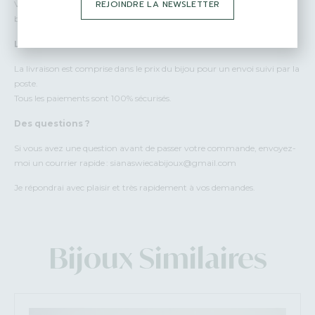
REJOINDRE LA NEWSLETTER
Vos bijoux sont emballés avec beaucoup d’amour et de soin dans des
boîtes cadeaux. Je peux écrire un petit mot personnalisé pour vous.
Livraisons :
La livraison est comprise dans le prix du bijou pour un envoi suivi par la
poste.
Tous les paiements sont 100% sécurisés.
Des questions ?
Si vous avez une question avant de passer votre commande, envoyez-
moi un courrier rapide : sianaswiecabijoux@gmail.com
Je répondrai avec plaisir et très rapidement à vos demandes.
Bijoux Similaires