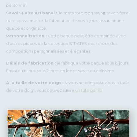
personnel.
Savoir-Faire Artisanal :
Je mets tout mon savoir savoir-faire
et ma passion dans la fabrication de vos bijoux, assurant une
qualité et originalité.
Personnalisation :
Cette bague peut être combinée avec
d’autres pièces de la collection STRATES pour créer des
compositions personnalisées et élégantes.
Délais de fabrication :
je fabrique votre bague sous 15 jours.
Envoi du bijoux sous 2 jours en lettre suivie ou colissimo
A la taille de votre doigt :
si vous ne connaissez pas la taille
de votre doigt, vous pouvez suivre
un tuto par ici
.
105
€
TAILLE