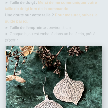
►
Taille de doigt :
Merci de me communiquer votre
taille de doigt lors de la commande.
Une doute sur votre taille ?
Pour mesurer, suivez le
guide par ici.
► Taille de l’empreinte
: environ 2 cm
► Chaque bijou est emballé dans un bel écrin, prêt à
(s’)offrir.
►
Fabrication artisanale : en stock.
160
€
Rupture de stock
DÉTAILS :
L’
harmonie d’une géométrie végétale
capturant les derniers