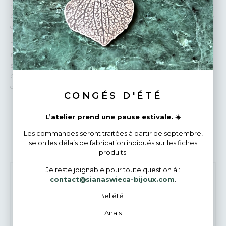
rayons du jour.
Cette bague
rayonne à votre doigt
comme une promesse de clarté
et de sérénité, même lors des journées les plus denses.
Porter cette pièce, c’est
emporter avec soi un fragment de
nature et de lumière
, un bijou qui rappelle de garder un esprit
serein et lumineux
.
Chaque détail est
capturé à la main dans mon atelier
, rendant
cette bague
vraiment unique
.
CONGÉS D'ÉTÉ
L’atelier prend une pause estivale. ☀️
Bijoux Similaires
Les commandes seront traitées à partir de septembre,
selon les délais de fabrication indiqués sur les fiches
produits.
Je reste joignable pour toute question à :
contact@sianaswieca-bijoux.com
.
ÉPUISÉ
Bel été !
Anaïs