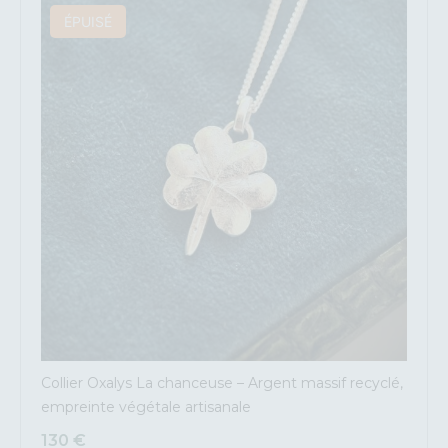
ÉPUISÉ
Collier Oxalys La chanceuse – Argent massif recyclé,
empreinte végétale artisanale
130
€