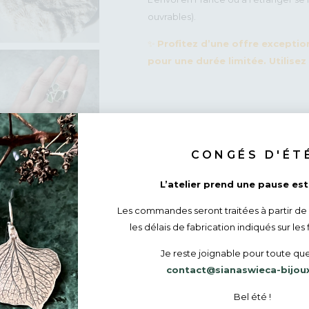
ouvrables).
✨
Profitez d’une offre exception
pour une durée limitée. Utilis
135
€
Rupture de stock
CONGÉS D'ÉT
L’atelier prend une pause esti
Les commandes seront traitées à partir de
DÉTAILS :
les délais de fabrication indiqués sur les 
Au gré de mes balades au bord de la mer, 
morceaux de verres, dépolis par les allers
Je reste joignable pour toute que
les galets. Leurs couleurs naturelles et le
contact@sianaswieca-bijou
Fabrication
Bel été !
Les bijoux Siana Swieca sont réalisés à l