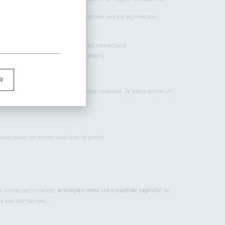
ecyclé puis je scie, lime, soude, martèle, ponce les métaux
ections sans sur-production et en respectant
et apprêts) sont français ou italiens.
R
’amour et de soin dans des boîtes cadeaux. Je peux écrire un
bijou pour un envoi suivi par la poste.
ser votre commande,
envoyez-moi un courrier rap
ide!
Je
t à vos demandes.