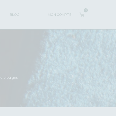
0
BLOG
MON COMPTE
e bleu gris