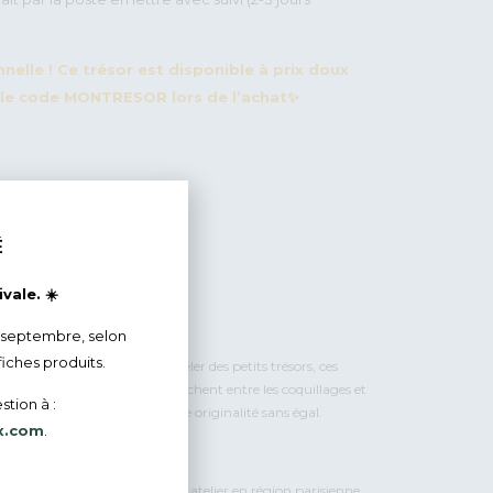
nelle ! Ce trésor est disponible à prix doux
ez le code MONTRESOR lors de l’achat✨
É
vale. ☀️
 septembre, selon
fiches produits.
je ramasse ce que j’aime appeler des petits trésors, ces
 et venues des vagues, qui se cachent entre les coquillages et
stion à :
ur aspect brut leur donnent une originalité sans égal.
x.com
.
a main par mes soins dans mon atelier en région parisienne.