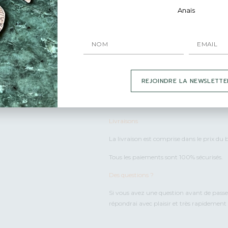
Anaïs
J’utilise des plaques et des fils d’argent r
précieux.
Adepte du slow made, je conçois mes coll
l’environnement. Mes fournisseurs (métal 
Emballage
REJOINDRE LA NEWSLETTE
Vos bijoux sont emballés avec beaucoup d
petit mot personnalisé pour vous.
Livraisons
La livraison est comprise dans le prix du 
Tous les paiements sont 100% sécurisés.
Des questions ?
Si vous avez une question avant de pas
répondrai avec plaisir et très rapidemen