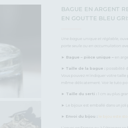
BAGUE EN ARGENT RE
EN GOUTTE BLEU GRI
Une bague unique et réglable, ouvert
porte seule ou en accumulation ave
►
Bague – pièce unique –
en arge
►
Taille de la bague :
possibilité d
Vous pouvez m’indiquer votre taille 
même délicatement. Voir le tuto p
► Taille du serti :
1 cm au plus gra
► Le bijoux est emballé dans un joli p
►
Envoi du bijou :
le bijou este st
L’envoi en France ou à l’étranger se f