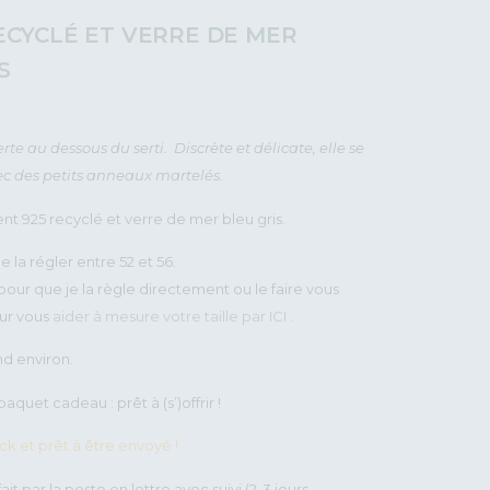
CYCLÉ ET VERRE DE MER
S
e au dessous du serti. Discrète et délicate, elle se
c des petits anneaux martelés.
nt 925 recyclé et verre de mer bleu gris.
e la régler entre 52 et 56.
pour que je la règle directement ou le faire vous
our vous
aider à mesure votre taille par ICI .
nd environ.
aquet cadeau : prêt à (s’)offrir !
ock et prêt à être envoyé !
ait par la poste en lettre avec suivi (2-3 jours