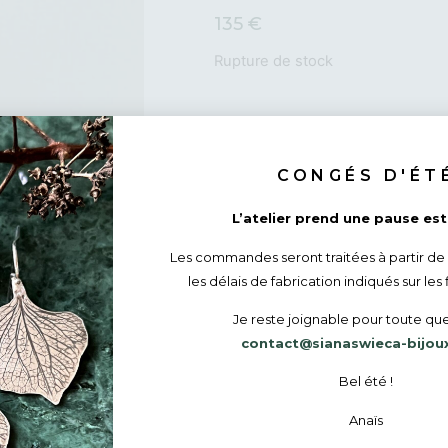
135
€
Rupture de stock
DÉTAILS :
CONGÉS D'ÉT
Au gré de mes balades au bord de la mer, 
morceaux de verres, dépolis par les allers
L’atelier prend une pause esti
les galets. Leurs couleurs naturelles et le
Les commandes seront traitées à partir de
Fabrication
les délais de fabrication indiqués sur les 
Les bijoux
Siana Swieca
sont réalisés à 
Je reste joignable pour toute que
J’utilise aussi des plaques et des fils d’ar
contact@sianaswieca-bijou
Adepte du slow made, je conçois mes coll
Bel été !
l’environnement. Mes fournisseurs (métal 
Ce verre dépoli est justement une alternat
Anaïs
est forcément destructrice de l’environne