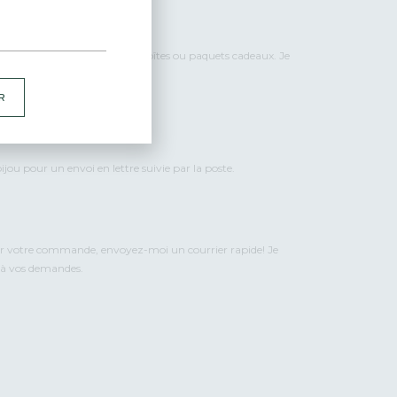
’amour et de soin dans des boîtes ou paquets cadeaux. Je
ur vous.
R
 votre commande.
ijou pour un envoi en lettre suivie par la poste.
er votre commande, envoyez-moi un courrier rapide! Je
t à vos demandes.