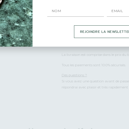
Emballage
Vos bijoux sont emballés avec beaucoup d
peux écrire un petit mot personnalisé po
REJOINDRE LA NEWSLETTE
Livraisons
Le bijou est en stock, l’envoi se fait dès
La livraison est comprise dans le prix du b
Tous les paiements sont 100% sécurisés.
Des questions ?
Si vous avez une question avant de pass
répondrai avec plaisir et très rapidemen