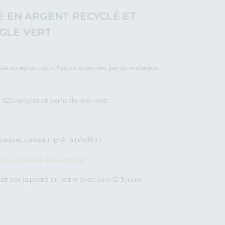
UE EN ARGENT RECYCLÉ ET
GLE VERT
 seule ou en accumulation avec des petits anneaux
925 recyclé et verre de mer vert.
aquet cadeau : prêt à (s’)offrir !
stock et prêt à être envoyé !
ait par la poste en lettre avec suivi (2-3 jours