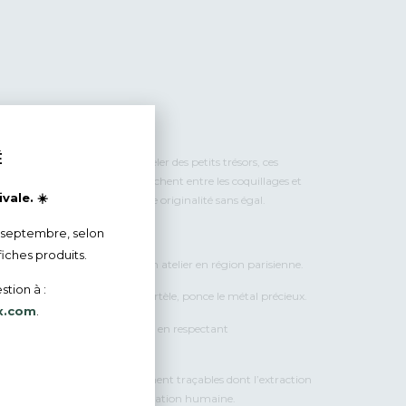
É
je ramasse ce que j’aime appeler des petits trésors, ces
 et venues des vagues, qui se cachent entre les coquillages et
vale. ☀️
ur aspect brut leur donnent une originalité sans égal.
 septembre, selon
fiches produits.
la main par mes soins dans mon atelier en région parisienne.
stion à :
gent puis je scie, lime, soude, martèle, ponce le métal précieux.
x.com
.
ections sans sur-production et en respectant
et apprêts) sont français.
ive aux pierres fines, difficilement traçables dont l’extraction
ment et souvent liée à l’exploitation humaine.