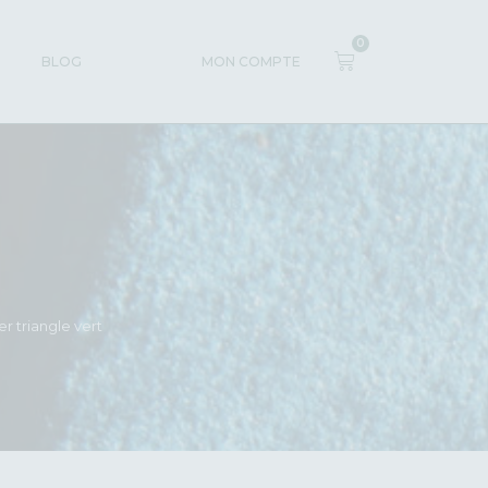
0
BLOG
MON COMPTE
r triangle vert