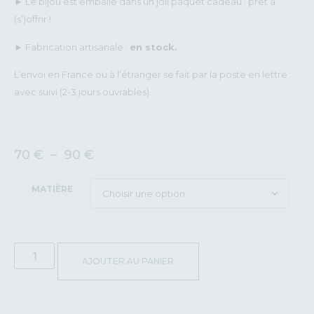
► Le bijou est emballé dans un joli paquet cadeau : prêt à
(s’)offrir !
► Fabrication artisanale :
en stock.
L’envoi en France ou à l’étranger se fait par la poste en lettre
avec suivi (2-3 jours ouvrables).
70
€
–
90
€
MATIÈRE
AJOUTER AU PANIER