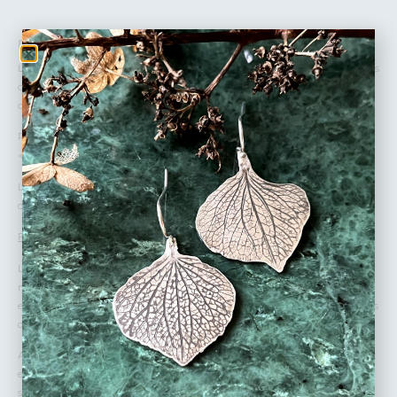
DÉTAILS :
La nature inspire le travail de texture brute et gravée à la main. Pensées
comme une fenêtre sur la forêt, on distingue les motifs de l’empreinte
du bois, brute, accentuant l’originalité du bijou.
Pour les oreilles percées, le bijou a un système de fermeture dit
« poussoir », avec tige et papillon.
Les bijoux étant uniques et faits à la main, ils peuvent légèrement
différer de la photo de présentation.
Fabrication
Les bijoux
Siana Swieca
sont réalisés à la main par mes soins dans
mon atelier en région parisienne. Je sculpte dans la cire (vegan) qui est
ensuite fondue par le métal précieux. J’utilise aussi des plaques et des fils
d’argent puis je scie, lime, soude, martèle, ponce les métaux précieux.
Adepte du slow made, je conçois mes collections sans sur-production et
en respectant l’environnement. Mes fournisseurs (métal et apprêts)
sont français ou italiens.