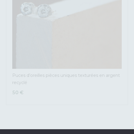
Puces d’oreilles pièces uniques texturées en argent
recyclé
50
€