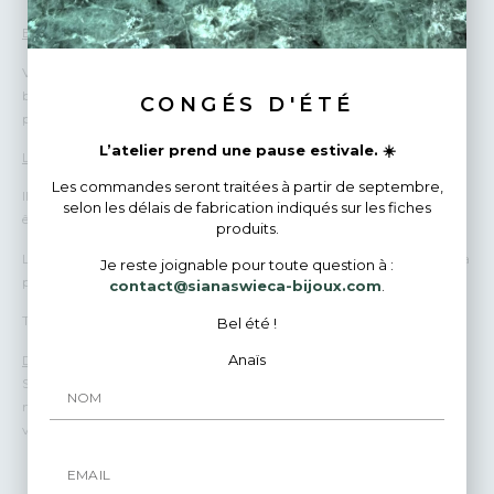
Emballage
Vos bijoux sont emballés avec beaucoup d’amour et de soin dans des
boîtes ou paquets cadeaux. Je peux écrire un petit mot personnalisé
CONGÉS D'ÉTÉ
pour vous.
L’atelier prend une pause estivale. ☀️
Livraisons
Les commandes seront traitées à partir de septembre,
Il faut compter environ 15 jours pour la fabrication du bijou (j’ai peut
selon les délais de fabrication indiqués sur les fiches
être du stock, demandez-moi si vous êtes pressé-e).
produits.
La livraison est comprise dans le prix du bijou pour un envoi suivi par la
Je reste joignable pour toute question à :
poste.
contact@sianaswieca-bijoux.com
.
Tous les paiements sont 100% sécurisés.
Bel été !
Anaïs
Des questions ?
Si vous avez une question avant de passer votre commande, envoyez-
moi un courrier rapide! Je répondrai avec plaisir et très rapidement à
vos demandes.