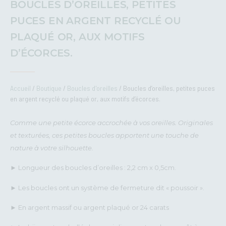
BOUCLES D’OREILLES, PETITES
PUCES EN ARGENT RECYCLÉ OU
PLAQUÉ OR, AUX MOTIFS
D’ÉCORCES.
Accueil
/
Boutique
/
Boucles d'oreilles
/ Boucles d’oreilles, petites puces
en argent recyclé ou plaqué or, aux motifs d’écorces.
Comme une petite écorce accrochée à vos oreilles. Originales
et texturées, ces petites boucles apportent une touche de
nature à votre silhouette.
► Longueur des boucles d’oreilles : 2,2 cm x 0,5cm.
► Les boucles ont un système de fermeture dit « poussoir ».
► En argent massif ou argent plaqué or 24 carats