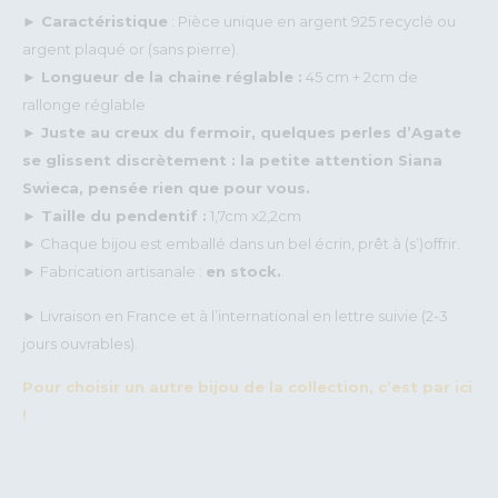
►
Caractéristique
: Pièce unique en argent 925 recyclé ou
argent plaqué or (sans pierre).
► Longueur de la chaine réglable :
45 cm + 2cm de
rallonge réglable
► Juste au creux du fermoir, quelques perles d’Agate
se glissent discrètement : la petite attention Siana
Swieca, pensée rien que pour vous.
► Taille du pendentif :
1,7cm x2,2cm
► Chaque bijou est emballé dans un bel écrin, prêt à (s’)offrir.
► Fabrication artisanale :
en stock.
► Livraison en France et à l’international en lettre suivie (2-3
jours ouvrables).
Pour choisir un autre bijou de la collection, c’est par ici
!