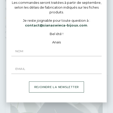
Les commandes seront traitées à partir de septembre,
selon les délais de fabrication indiqués sur les fiches
Tous les paiements sont 100% sécurisés.
produits.
Des questions ?
Je reste joignable pour toute question à :
contact@sianaswieca-bijoux.com
.
Si vous avez une question avant de passer votre commande, envoyez-
moi un courrier rapide ! Je répondrai avec plaisir et très rapidement à
Bel été !
vos demandes.
Anaïs
Bijoux Similaires
REJOINDRE LA NEWSLETTER