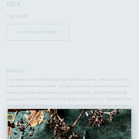
125
€
1 en stock
AJOUTER AU PANIER
DÉTAILS :
J’ai imaginé une collection qui fait appel à vos sens. Celui du toucher,
avec ces empreintes en relief : la bague aux fleurs de mimosa, toute en
rondeur, que l’on sent se lover au creux du doigt ; les colliers feuille de
sauge, que l’on caresse comme un grigri autour du cou ; le détail d’une
nervure de fleur d’hortensia, qui nous replonge dans le jardin de notre
enfance… La collection Effleure revendique la sensibilité comme une
force essentielle, une richesse intérieure que l’on oublie trop souvent.
Effleure vous invite à ressentir pleinement, à vous reconnecter au
vivant et à vous-même.
Elle porte en elle l’authenticité de la nature et la puissance de l’émotion.