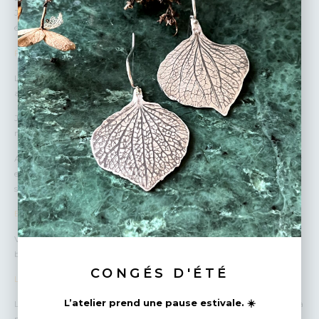
J’ai créé ces bijoux pour éveiller vos sens et accompagner vos propres
élans.
Fabrication
Les bijoux Siana Swieca sont réalisés à la main par mes soins dans mon
atelier en région parisienne.
J’utilise des plaques et des fils d’argent recyclé puis je scie, lime, soude,
martèle, ponce les métaux précieux.
Adepte du slow made, je conçois mes collections sans sur-production et
en respectant l’environnement. Mes fournisseurs (métal et apprêts)
sont français ou italiens.
Emballage
Vos bijoux sont emballés avec beaucoup d’amour et de soin dans des
boîtes cadeaux. Je peux écrire un petit mot personnalisé pour vous.
CONGÉS D'ÉTÉ
Livraisons
L’atelier prend une pause estivale. ☀️
La livraison est comprise dans le prix du bijou pour un envoi suivi par la
poste.