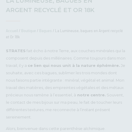
LA LUMINEUSE, BAGUES EN
ARGENT RECYCLÉ ET OR 18K
Accueil
/
Boutique
/
Bagues
/ La Lumineuse, bagues en Argent recyclé
et Or 18k
STRATES
fait écho à notre Terre, aux couches minérales qui la
composent depuis des millénaires. Comme toujours dans mon
travail, il y a
ce lien qui nous unit à la nature éphémère.
Je
souhaite, avec ces bagues, sublimer les trois mondes dont
nous faisons partie intégrante : minéral, végétal et animal. Mon
travail des matières, des empreintes végétales et des métaux
précieux nous ramène à l’essentiel, à
notre centre.
Souvent,
le contact de mes bijoux sur ma peau, le fait de toucher leurs
différentes textures, me reconnecte à l’instant présent
sereinement.
Alors, bienvenue dans cette parenthèse alchimique.