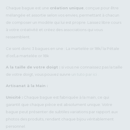
Chaque bague est une
création unique
, conçue pour être
mélangée et assortie selon vos envies, permettant à chacun
de composer un modèle qui lui est propre. Laissez libre cours
à votre créativité et créez des associations qui vous
ressemblent.
Ce sont donc 3 bagues en une : La martelée or 18k/ la Pétale
d’or/La martelée or 18k
A la taille de votre doigt :
si vous ne connaissez pas la taille
de votre doigt, vous pouvez suivre
un tuto par ici .
Artisanat à la Main :
Unicité :
Chaque bague est fabriquée à la main, ce qui
garantit que chaque pièce est absolument unique. Votre
bague peut présenter de subtiles variations par rapport aux
photos des produits, rendant chaque bijou véritablement
personnel.