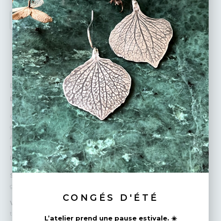
AJOUTER AU PANIER
DÉTAILS :
Des Matériaux Nobles :
Or 18 Carats : Chaque bague est finement travaillée en or 18 carats,
garantissant une brillance et une durabilité exceptionnelles.
Argent Massif : L’argent utilisé est d’une pureté élevée, apportant une
touche de fraîcheur et d’élégance à chaque pièce.
Des Textures Uniques :
Savoir faire artisanal :
Je fabrique chaque bague à la main , ce qui
garantit que chaque pièce est véritablement unique.
CONGÉS D'ÉTÉ
Variations Naturelles :
En raison de leur fabrication artisanale, les
textures peuvent varier légèrement d’une bague à l’autre, ce qui rend
L’atelier prend une pause estivale. ☀️