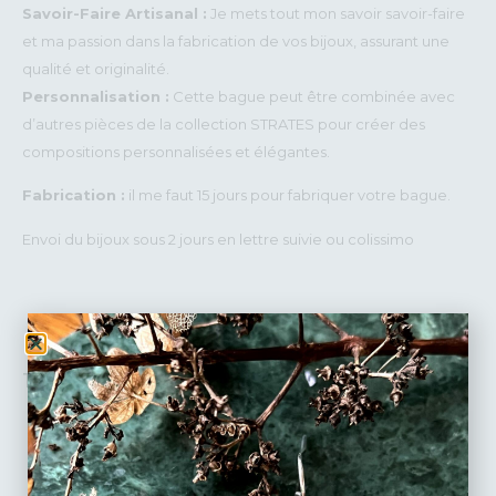
Savoir-Faire Artisanal :
Je mets tout mon savoir savoir-faire
et ma passion dans la fabrication de vos bijoux, assurant une
qualité et originalité.
Personnalisation :
Cette bague peut être combinée avec
d’autres pièces de la collection STRATES pour créer des
compositions personnalisées et élégantes.
Fabrication :
il me faut 15 jours pour fabriquer votre bague.
Envoi du bijoux sous 2 jours en lettre suivie ou colissimo
1,020
€
TAILLE