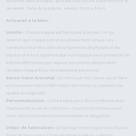
incrustée dans la bague, ajoutant une touche d’authenticité et
de rareté. Taille de la pépite : environ 3mm x 3 mm
Artisanat à la Main :
Unicité :
Chaque bague est fabriquée à la main, ce qui
garantit que chaque pièce est absolument unique. Les
variations naturelles dans les empreintes de physalis et les
pépites d’or brut signifient que votre bague peut présenter de
subtiles différences par rapport aux photos des produits,
rendant chaque bijou véritablement personnel.
Savoir-Faire Artisanal :
Je mets tout mon savoir savoir-faire
et ma passion dans la fabrication de vos bijoux, assurant une
qualité et originalité.
Personnalisation :
Cette bague peut être combinée avec
d’autres pièces de la collection « Couches Texturées » pour
créer des compositions personnalisées et élégantes.
Délais de fabrication :
je fabrique votre bague sous 15 jours.
Envoi du bijoux sous 2 jours en lettre suivie ou colissimo