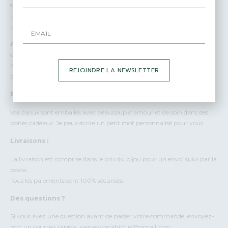
subtiles différences par rapport aux photos des produits, ajoutant une
touche personnelle et exclusive à votre bijou.
Une Personnalisation Infinie :
Accumulables :
Combinez et superposez les bagues pour créer des
compositions uniques qui reflètent votre style et votre personnalité.
Mix & Match : Associez les différentes textures, formes et matériaux
REJOINDRE LA NEWSLETTER
pour un look personnalisé et sophistiqué.
Emballage :
Vos bijoux sont emballés avec beaucoup d’amour et de soin dans des
boîtes cadeaux. Je peux écrire un petit mot personnalisé pour vous.
Livraisons :
La livraison est comprise dans le prix du bijou pour un envoi suivi par la
poste.
Tous les paiements sont 100% sécurisés.
Des questions ?
Si vous avez une question avant de passer votre commande, envoyez-
moi un courrier rapide : sianaswiecabijoux@gmail.com