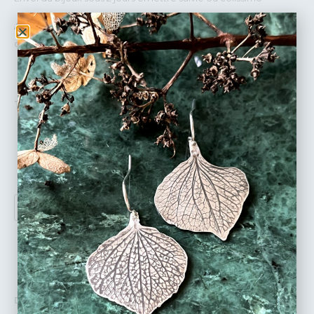
A la taille de votre doigt :
si vous ne connaissez pas la taille
de votre doigt, vous pouvez suivre
un tuto par ici
.
165
€
TAILLE
AJOUTER AU PANIER
DÉTAILS :