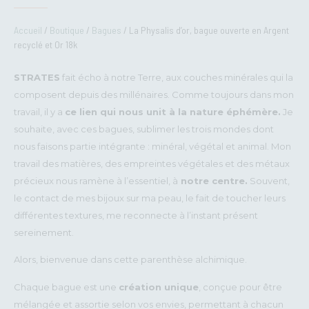
Accueil
/
Boutique
/
Bagues
/ La Physalis d’or, bague ouverte en Argent
recyclé et Or 18k
STRATES
fait écho à notre Terre, aux couches minérales qui la
composent depuis des millénaires. Comme toujours dans mon
travail, il y a
ce lien qui nous unit à la nature éphémère.
Je
souhaite, avec ces bagues, sublimer les trois mondes dont
nous faisons partie intégrante : minéral, végétal et animal. Mon
travail des matières, des empreintes végétales et des métaux
précieux nous ramène à l’essentiel, à
notre centre.
Souvent,
le contact de mes bijoux sur ma peau, le fait de toucher leurs
différentes textures, me reconnecte à l’instant présent
sereinement.
Alors, bienvenue dans cette parenthèse alchimique.
Chaque bague est une
création unique
, conçue pour être
mélangée et assortie selon vos envies, permettant à chacun