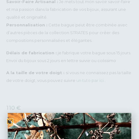
Savoir-Faire Artisanal :
Je mets tout mon savoir savoir-faire
et ma passion dans la fabrication de vos bijoux, assurant une
qualité et originalité.
Personnalisation :
Cette bague peut être combinée avec
d’autres pièces de la collection STRATES pour créer des
compositions personnalisées et élégantes.
Délais de fabrication :
je fabrique votre bague sous 15 jours.
Envoi du bijoux sous 2 jours en lettre suivie ou colissimo
A la taille de votre doigt :
si vous ne connaissez pas la taille
de votre doigt, vous pouvez suivre
un tuto par ici
.
110
€
TAILLE