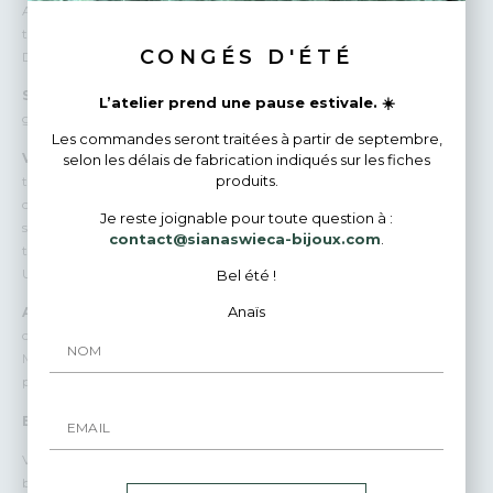
Argent Massif : L’argent utilisé est d’une pureté élevée, apportant une
touche de fraîcheur et d’élégance à chaque pièce.
CONGÉS D'ÉTÉ
Des Textures Uniques :
Savoir faire artisanal :
Je fabrique chaque bague à la main , ce qui
L’atelier prend une pause estivale. ☀️
garantit que chaque pièce est véritablement unique.
Les commandes seront traitées à partir de septembre,
Variations Naturelles :
En raison de leur fabrication artisanale, les
selon les délais de fabrication indiqués sur les fiches
produits.
textures peuvent varier légèrement d’une bague à l’autre, ce qui rend
chaque pièce absolument unique. Ainsi, votre bague peut présenter de
Je reste joignable pour toute question à :
subtiles différences par rapport aux photos des produits, ajoutant une
contact@sianaswieca-bijoux.com
.
touche personnelle et exclusive à votre bijou.
Une Personnalisation Infinie :
Bel été !
Anaïs
Accumulables :
Combinez et superposez les bagues pour créer des
compositions uniques qui reflètent votre style et votre personnalité.
Mix & Match : Associez les différentes textures, formes et matériaux
pour un look personnalisé et sophistiqué.
Emballage :
Vos bijoux sont emballés avec beaucoup d’amour et de soin dans des
boîtes cadeaux. Je peux écrire un petit mot personnalisé pour vous.