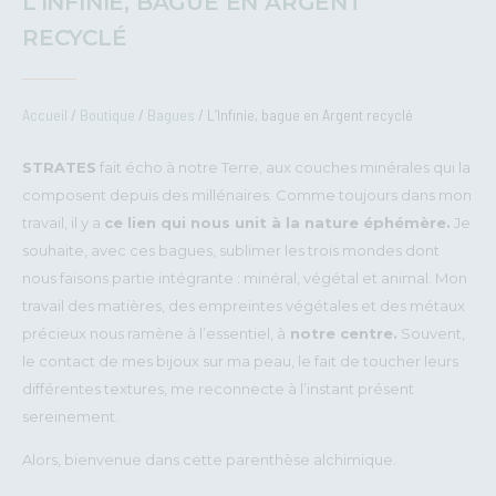
L’INFINIE, BAGUE EN ARGENT
RECYCLÉ
Accueil
/
Boutique
/
Bagues
/ L’Infinie, bague en Argent recyclé
STRATES
fait écho à notre Terre, aux couches minérales qui la
composent depuis des millénaires. Comme toujours dans mon
travail, il y a
ce lien qui nous unit à la nature éphémère.
Je
souhaite, avec ces bagues, sublimer les trois mondes dont
nous faisons partie intégrante : minéral, végétal et animal. Mon
travail des matières, des empreintes végétales et des métaux
précieux nous ramène à l’essentiel, à
notre centre.
Souvent,
le contact de mes bijoux sur ma peau, le fait de toucher leurs
différentes textures, me reconnecte à l’instant présent
sereinement.
Alors, bienvenue dans cette parenthèse alchimique.