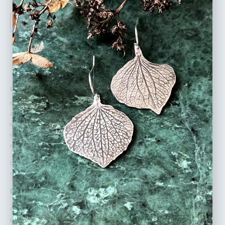
AJOUTER AU PANIER
DÉTAILS :
Chaque bague est une création unique, conçue pour être mélangée et
assortie selon vos envies, permettant à chacun de composer un modèle
qui lui est propre. Chaque bague présente une texture distincte, allant
des motifs martelés aux gravures délicates, créant des pièces à la fois
originales et intemporelles.
Laissez libre cours à votre créativité et créez des associations qui vous
ressemblent.
Des Matériaux Nobles :
Or 18 Carats : Chaque bague est finement travaillée en or 18 carats,
garantissant une brillance et une durabilité exceptionnelles.