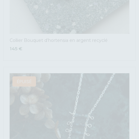
Collier Bouquet d’hortensia en argent recyclé
145
€
ÉPUISÉ