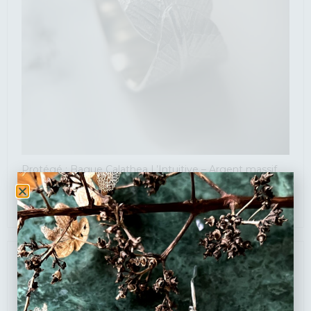
Protégé : Bague Calathea L’Intuitive – Argent massif
recyclé, empreinte végétale artisanale (Copie)
210
€
ÉPUISÉ