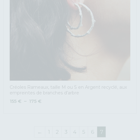
Créoles Rameaux, taille M ou S en Argent recyclé, aux
empreintes de branches d’arbre
155
€
–
175
€
←
1
2
3
4
5
6
7