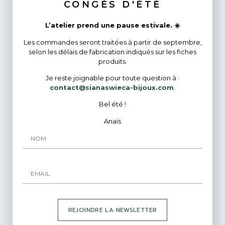
CONGÉS D'ÉTÉ
ÉPUISÉ
L’atelier prend une pause estivale. ☀️
Les commandes seront traitées à partir de septembre,
selon les délais de fabrication indiqués sur les fiches
produits.
Je reste joignable pour toute question à :
contact@sianaswieca-bijoux.com
.
Bel été !
Anaïs
Boucles d’oreilles en argent 925, pièces uniques aux
REJOINDRE LA NEWSLETTER
empreintes de Physalis avec pierres fines.