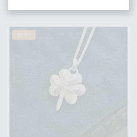
55
€
ÉPUISÉ