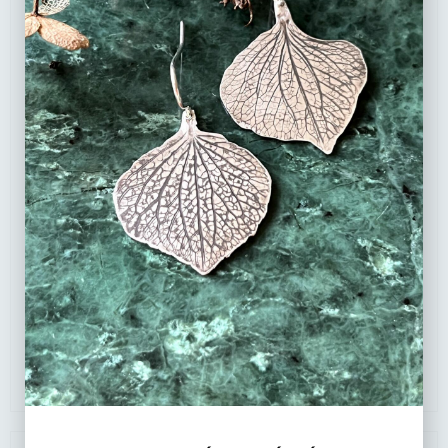
Boucles d’oreilles en argent 925, pièce unique aux
empreintes végétales de graminées
70
€