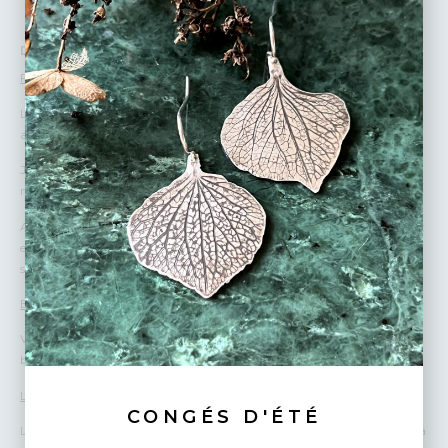
DÉTAILS :
Fabrication
Les bijoux Siana Swieca sont réalisés à la main par mes soins dans mon
atelier en région parisienne.
J’utilise des plaques et des fils d’argent recyclé puis je scie, lime, soude,
martèle, ponce les métaux précieux.
Adepte du slow made, je conçois mes collections sans sur-production et
en respectant l’environnement. Mes fournisseurs (métal et apprêts)
sont français ou italiens.
Emballage
Vos bijoux sont emballés avec beaucoup d’amour et de soin dans des
boîtes cadeaux. Je peux écrire un petit mot personnalisé pour vous.
Livraisons
CONGÉS D'ÉTÉ
La livraison est comprise dans le prix du bijou pour un envoi suivi par la