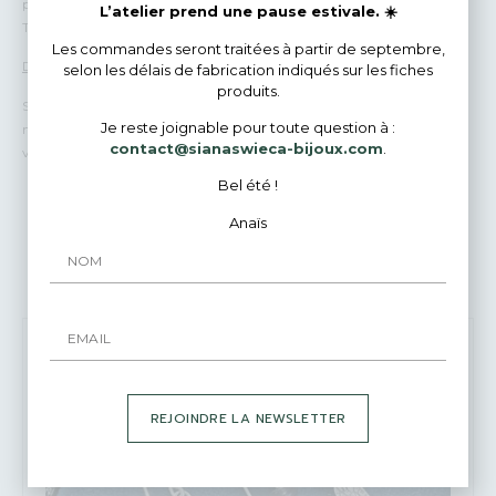
poste.
L’atelier prend une pause estivale. ☀️
Tous les paiements sont 100% sécurisés.
Les commandes seront traitées à partir de septembre,
Des questions ?
selon les délais de fabrication indiqués sur les fiches
produits.
Si vous avez une question avant de passer votre commande, envoyez-
Je reste joignable pour toute question à :
moi un courrier rapide ! Je répondrai avec plaisir et très rapidement à
contact@sianaswieca-bijoux.com
.
vos demandes.
Bel été !
Anaïs
Bijoux Similaires
ÉPUISÉ
REJOINDRE LA NEWSLETTER