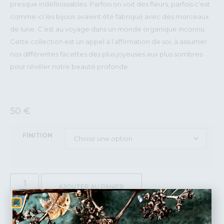
presque indéfinissables. Parfois on voit des fleurs, parfois c’est
comme-ci les bijoux avaient été fabriqué avec des morceaux
de lune. C’est au voyage dans un monde organique inconnu.
Cette collection est un appel à l’affirmation de soi, à assumer
nos différentes facettes des plus joyeuses aux plus sombres
pour révéler notre beauté profonde.
50
€
FINITION
AJOUTER AU PANIER