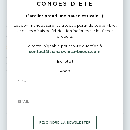
boîtes cadeaux. Je peux écrire un petit mot personnalisé pour vous.
CONGÉS D'ÉTÉ
Livraisons
L’atelier prend une pause estivale. ☀️
La livraison est comprise dans le prix du bijou pour un envoi suivi par la
Les commandes seront traitées à partir de septembre,
poste.
selon les délais de fabrication indiqués sur les fiches
produits.
Tous les paiements sont 100% sécurisés.
Je reste joignable pour toute question à :
Des questions ?
contact@sianaswieca-bijoux.com
.
Si vous avez une question avant de passer votre commande, envoyez-
Bel été !
moi un courrier rapide ! Je répondrai avec plaisir et très rapidement à
vos demandes.
Anaïs
Bijoux Similaires
REJOINDRE LA NEWSLETTER