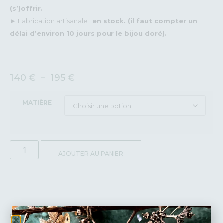
(s’)offrir.
► Fabrication artisanale :
en stock. (il faut compter un
délai d’environ 10 jours pour le bijou doré).
140
€
–
195
€
MATIÈRE
AJOUTER AU PANIER
DÉTAILS :