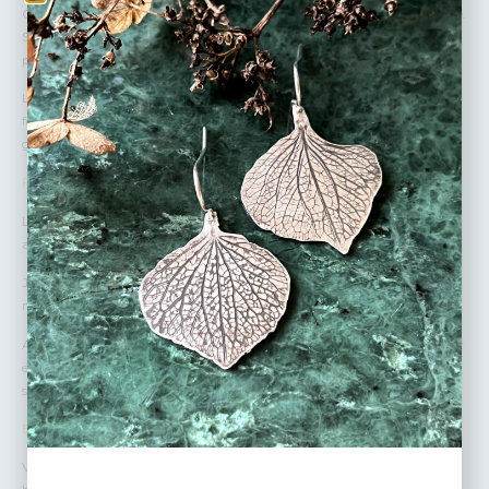
Ce collier en argent recyclé porte en lui la mémoire d’une feuille d’arbre.
Son pendentif est façonné à la main dans mon atelier d’Île-de-France, à
partir de l’empreinte réelle d’une feuille de Ginkgo.
L’empreinte gravée dans l’argent devient un talisman. Elle évoque la
force du vivant, les rides du temps, la beauté brute de ce que nous
gardons à l’intérieur.
Fabrication
Les bijoux Siana Swieca sont réalisés à la main par mes soins dans mon
atelier en région parisienne.
J’utilise des plaques et des fils d’argent recyclé puis je scie, lime, soude,
martèle, ponce les métaux précieux.
Adepte du slow made, je conçois mes collections sans sur-production et
en respectant l’environnement. Mes fournisseurs (métal et apprêts)
sont français ou italiens.
Emballage
Vos bijoux sont emballés avec beaucoup d’amour et de soin dans des