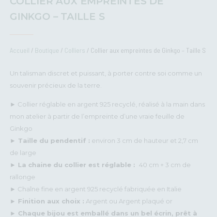
COLLIER AUX EMPREINTES DE
GINKGO – TAILLE S
Accueil
/
Boutique
/
Colliers
/ Collier aux empreintes de Ginkgo – Taille S
Un talisman discret et puissant, à porter contre soi comme un
souvenir précieux de la terre.
► Collier réglable en argent 925 recyclé, réalisé à la main dans
mon atelier à partir de l’empreinte d’une vraie feuille de
Ginkgo
► Taille du pendentif :
environ 3 cm de hauteur et 2,7 cm
de large
► La chaine du collier est réglable :
40 cm + 3 cm de
rallonge
► Chaîne fine en argent 925 recyclé fabriquée en Italie
► Finition aux choix :
Argent ou Argent plaqué or
► Chaque bijou est emballé dans un bel écrin, prêt à