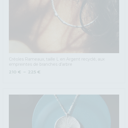
Créoles Rameaux, taille L en Argent recyclé, aux
empreintes de branches d’arbre
210
€
–
225
€