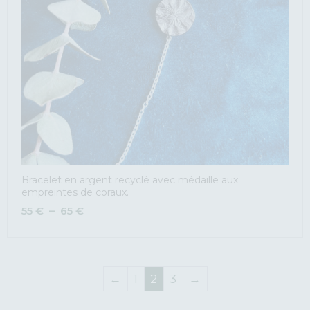
Bracelet en argent recyclé avec médaille aux
empreintes de coraux.
55
€
–
65
€
←
1
2
3
→