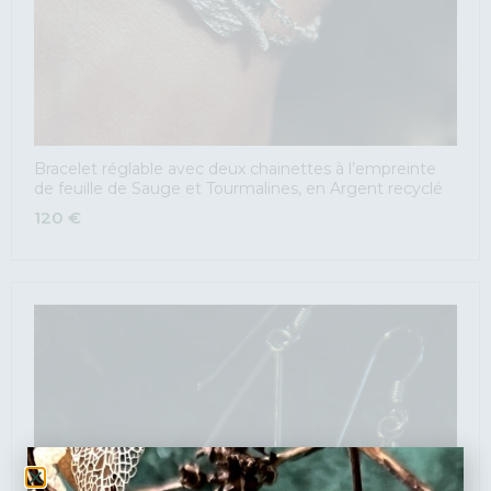
Bracelet réglable avec deux chainettes à l’empreinte
de feuille de Sauge et Tourmalines, en Argent recyclé
120
€