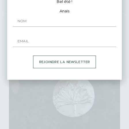
135
€
–
155
€
Bel été !
Anaïs
REJOINDRE LA NEWSLETTER