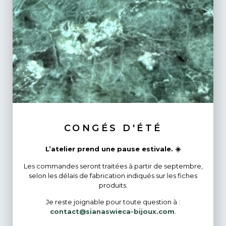
CONGÉS D'ÉTÉ
L’atelier prend une pause estivale. ☀️
Les commandes seront traitées à partir de septembre,
selon les délais de fabrication indiqués sur les fiches
produits.
Je reste joignable pour toute question à :
Collier avec pendentif de feuille de sauge, en argent
contact@sianaswieca-bijoux.com
.
recyclé