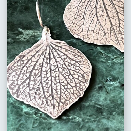
Collier aux empreintes de feuille de Sauge sur un
anneau en argent recyclé
130
€
–
145
€