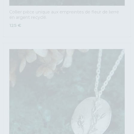
Collier pièce unique aux empreintes de fleur de lierre
en argent recyclé.
125
€