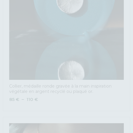
Collier, médaille ronde gravée à la main inspiration
végétale en argent recyclé ou plaqué or.
85
€
–
110
€