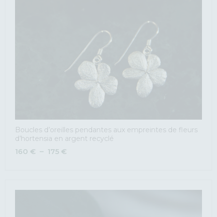
Boucles d’oreilles pendantes aux empreintes de fleurs
d’hortensia en argent recyclé
160
€
–
175
€