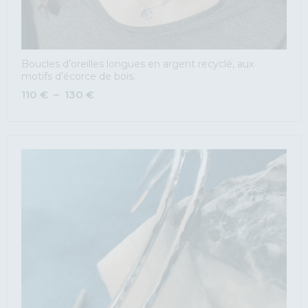
Boucles d’oreilles longues en argent recyclé, aux
motifs d’écorce de bois.
110
€
–
130
€