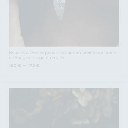
Boucles d’Oreilles pendantes aux empreinte de feuille
de Sauge en argent recyclé
160
€
–
175
€