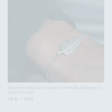
Bracelet réglable à l’empreinte de feuille de Sauge en
Argent recyclé.
110
€
–
135
€