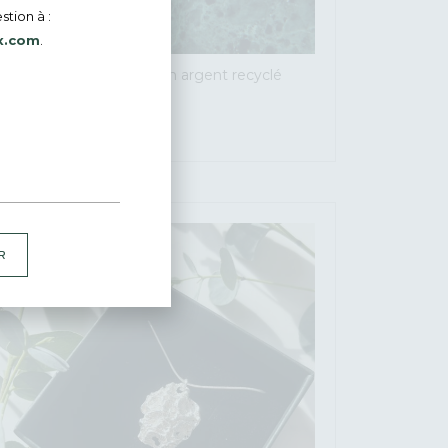
stion à :
x.com
.
BO pendantes Lunaire en argent recyclé
texturé
185
€
R