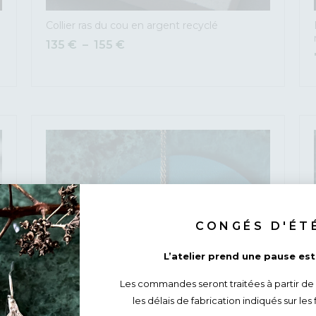
Collier ras du cou en argent recyclé
135
€
–
155
€
CONGÉS D'ÉT
L’atelier prend une pause esti
Les commandes seront traitées à partir de
les délais de fabrication indiqués sur les 