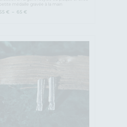
petite médaille gravée à la main
55
€
–
65
€