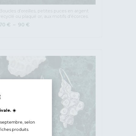
Boucles d’oreilles, petites puces en argent
recyclé ou plaqué or, aux motifs d’écorces.
70
€
–
90
€
É
vale. ☀️
 septembre, selon
fiches produits.