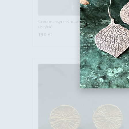
Créoles asymétrique Lunaire en argent
recyclé
190
€