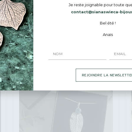
Je reste joignable pour toute que
contact@sianaswieca-bijou
Collier, petite médaille ronde en argent
Bel été !
recyclé ou argent plaqué or, gravée à la main.
Anaïs
70
€
–
90
€
REJOINDRE LA NEWSLETTE